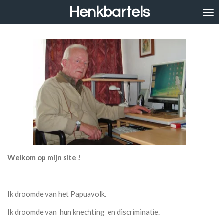
Henkbartels
Ga
direct
naar
de
hoofdinhoud
Welkom op mijn site !
Ik droomde van het Papuavolk.
Ik droomde van hun knechting en discriminatie.