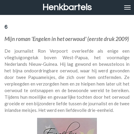
Henkbartels
Ga
direct
naar
de
6
hoofdinhoud
Mijn roman 'Engelen in het oerwoud' (eerste druk 2009)
De journalist Ron Verpoort overleefde als enige een
vliegtuigongeluk boven West-Papua, het voormalige
Nederlands Nieuw-Guinea. Hij lag gewond en bewusteloos in
het bijna ondoordringbare oerwoud, waar hij werd gevonden
door twee Papuameisjes, die zich over hem ontfermden. Ze
verpleegden en verzorgden hem en ze hielpen hem later uit het
oerwoud te ontsnappen en de bewoonde wereld te bereiken.
Tijdens hun moeilijke en gevaarlijke tochten door het oerwoud
groeide er een bijzondere liefde tussen de journalist en de twee
inlandse meisjes. Het werd een liefdevolle drie-eenheid.