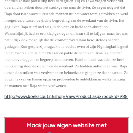
hoorden ze haar plotseling heel hard gillen. Hij en Diwa vlogen verschrikt
overeind en keken door het struikgewas naar de rivier. Ze zagen nog net dat
Raja door twee woest uitziende mannen uit het water werd getrokken en werd
meegesleurd tussen de dichte begroeiing aan de overkant van de rivier. Het
gegil van Raja stierf snel weg in de verte en hield toen abrupt op.
Waarschijnlijk had ze een klap gekregen om haar stil te krijgen, maar het was
natuurlijk ook mogelijk dat de vrouwenrovers haar bewusteloos hadden
geslagen. Ron gespte zijn rugzak om, voelde even of zijn Fightingknife goed
in het foedraal om zijn middel zat en pakte de hand van Diwa. Ze hoefden
niet te overleggen; ze begreep hem meteen. Hand in hand waadden ze heel
voorzichtig door de rivier naar de overkant. Ze hadden onthouden waar Raja
tussen de struiken was verdwenen en behoedzaam gingen ze daar naar toe. Ze
bogen takken en lianen opzij en probeerden te ontdekken in welke richting
de mannen met Raja waren verdwenen.
http://www.boekscout.nl/shop/ViewProduct.aspx?bookId=988
Maak jouw eigen website met
JouwWeb