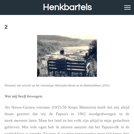
Henkbartels
Ga
direct
naar
de
2
hoofdinhoud
Peinzend, met uitzicht op het voormalige Hollandia-Haven en de Humboldtbaai (1955)
Wat mij heeft bewogen.
Als Nieuw-Guinea veteraan (1955/56 Korps Mariniers) heeft het mij altijd
dwars gezeten dat wij de Papua's in 1962 noodgedwongen in de
steek moesten laten. Maar het land en het volk zijn altijd in mijn gedachten
gebleven. Met lede ogen heb ik moeten aanzien dat het Papuavolk in de
verdrukking is geraakt. En toen ik na mijn pensionering meer tijd kreeg, ben